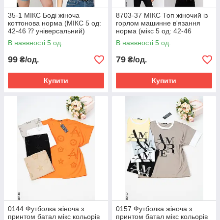
35-1 МІКС Боді жіноча
8703-37 МІКС Топ жіночий із
коттонова норма (МІКС 5 од:
горлом машинне в'язання
42-46 ⁇ універсальний)
норма (мікс 5 од: 42-46
<unk> універсальний)
В наявності 5 од.
В наявності 5 од.
99
79
₴/од.
₴/од.
Купити
Купити
0144 Футболка жіноча з
0157 Футболка жіноча з
принтом батал мікс кольорів
принтом батал мікс кольорів