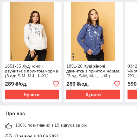
1851-35 Худі жіночі
1851-28 Худі жіночі
0342
двунитка з принтом норма
двунитка з принтом норма
жіно
(3 од: S-M, M-L, L-XL)
(3 од: S-M, M-L, L-XL)
2XL,
289
289
590
₴/од.
₴/од.
Купити
Купити
Про нас
100% позитивних з 19 відгуків за рік
Працює з 18.06.2021