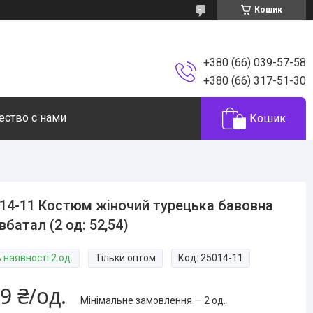
Кошик
+380 (66) 039-57-58
+380 (66) 317-51-30
ество с нами
Кошик
14-11 Костюм жіночий турецька бавовна
івбатал (2 од: 52,54)
 наявності 2 од.
Тільки оптом
Код:
25014-11
9 ₴/од.
Мінімальне замовлення — 2 од.