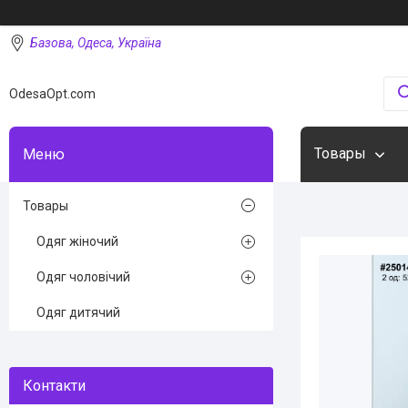
Базова, Одеса, Україна
OdesaOpt.com
Товары
Товары
Одяг жіночий
Одяг чоловічий
Одяг дитячий