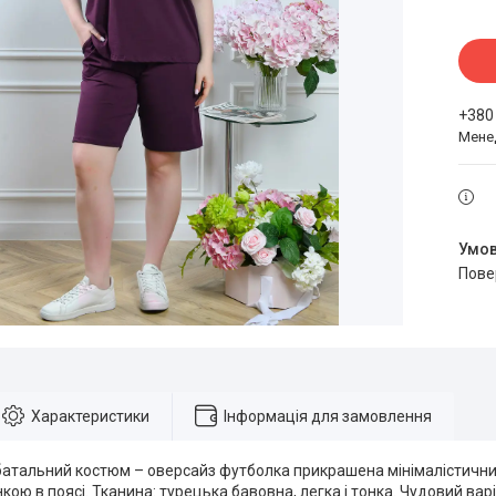
+380
Мене
пов
Характеристики
Інформація для замовлення
батальний костюм – оверсайз футболка прикрашена мінімалістични
ою в поясі. Тканина: турецька бавовна, легка і тонка. Чудовий варіа