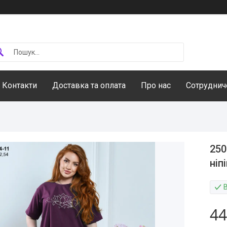
Контакти
Доставка та оплата
Про нас
Сотруднич
250
ніп
В
44