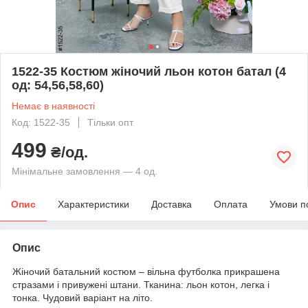
1522-35 Костюм жіночий льон котон батал (4
од: 54,56,58,60)
Немає в наявності
Код: 1522-35
Тільки опт
499
₴/од.
Мінімальне замовлення — 4 од.
Опис
Характеристики
Доставка
Оплата
Умови п
Опис
Жіночий батальний костюм – вільна футболка прикрашена
стразами і привужені штани. Тканина: льон котон, легка і
тонка. Чудовий варіант на літо.