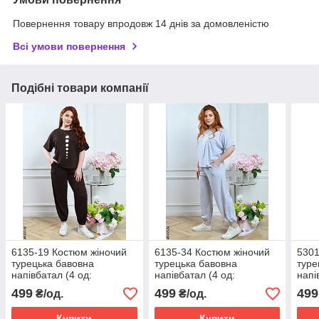
Повернення товару впродовж 14 днів за домовленістю
Всі умови повернення
Подібні товари компанії
6135-19 Костюм жіночий
6135-34 Костюм жіночий
5301
турецька бавовна
турецька бавовна
туре
напівбатал (4 од:
напівбатал (4 од:
напі
50,52,54,56)
50,52,54,56)
499
499
499
₴/од.
₴/од.
Купити
Купити