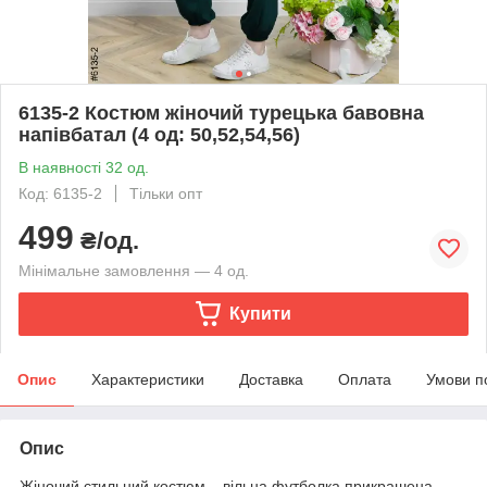
6135-2 Костюм жіночий турецька бавовна
напівбатал (4 од: 50,52,54,56)
В наявності 32 од.
Код: 6135-2
Тільки опт
499
₴/од.
Мінімальне замовлення — 4 од.
Купити
Опис
Характеристики
Доставка
Оплата
Умови п
Опис
Жіночий стильний костюм – вільна футболка прикрашена