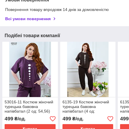
Повернення товару впродовж 14 днів за домовленістю
Всі умови повернення
Подібні товари компанії
53016-11 Костюм жіночий
6135-19 Костюм жіночий
6135
турецька бавовна
турецька бавовна
туре
напівбатал (2 од: 54,56)
напівбатал (4 од:
напі
50,52,54,56)
50,5
499
499
499
₴/од.
₴/од.
Купити
Купити