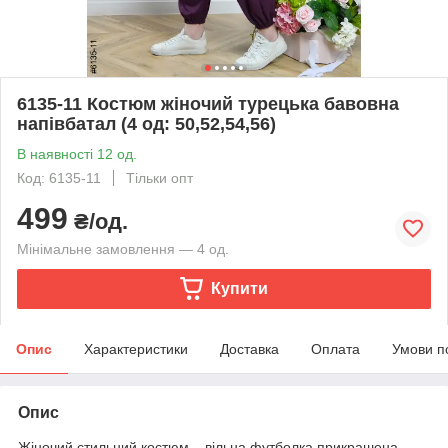
6135-11 Костюм жіночий турецька бавовна
напівбатал (4 од: 50,52,54,56)
В наявності 12 од.
Код: 6135-11
Тільки опт
499
₴/од.
Мінімальне замовлення — 4 од.
Купити
Опис
Характеристики
Доставка
Оплата
Умови п
Опис
Жіночий стильний костюм – вільна футболка прикрашена