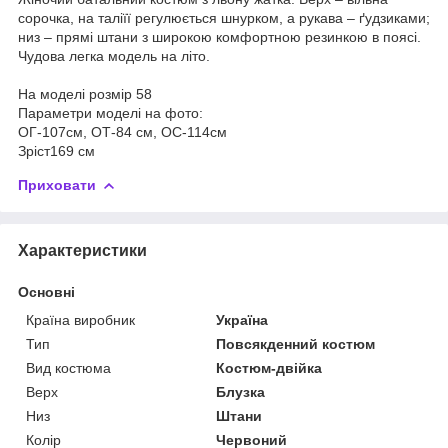
сорочка, на таліїї регулюється шнурком, а рукава – ґудзиками;
низ – прямі штани з широкою комфортною резинкою в поясі.
Чудова легка модель на літо.
На моделі розмір 58
Параметри моделі на фото:
ОГ-107см, ОТ-84 см, ОС-114см
Зріст169 см
Приховати
Характеристики
Основні
Країна виробник
Україна
Тип
Повсякденний костюм
Вид костюма
Костюм-двійка
Верх
Блузка
Низ
Штани
Колір
Червоний