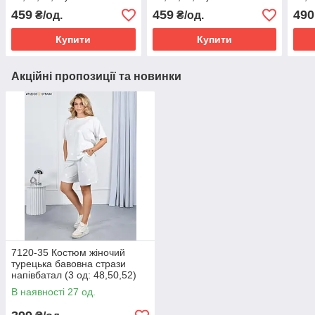
459
459
490
₴/од.
₴/од.
Купити
Купити
Акційні пропозиції та новинки
7120-35 Костюм жіночий
турецька бавовна стрази
напівбатал (3 од: 48,50,52)
В наявності 27 од.