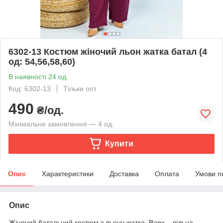
6302-13 Костюм жіночий льон жатка батал (4
од: 54,56,58,60)
В наявності 24 од.
Код: 6302-13
Тільки опт
490
₴/од.
Мінімальне замовлення — 4 од.
Купити
Опис
Характеристики
Доставка
Оплата
Умови п
Опис
Жіночий батальний костюм з льону жатка. Верх – вільна