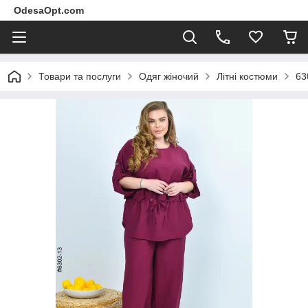
OdesaOpt.com
Товари та послуги
Одяг жіночий
Літні костюми
63