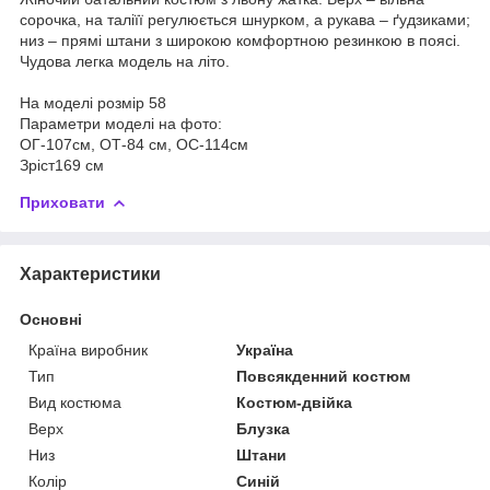
сорочка, на таліїї регулюється шнурком, а рукава – ґудзиками;
низ – прямі штани з широкою комфортною резинкою в поясі.
Чудова легка модель на літо.
На моделі розмір 58
Параметри моделі на фото:
ОГ-107см, ОТ-84 см, ОС-114см
Зріст169 см
Приховати
Характеристики
Основні
Країна виробник
Україна
Тип
Повсякденний костюм
Вид костюма
Костюм-двійка
Верх
Блузка
Низ
Штани
Колір
Синій