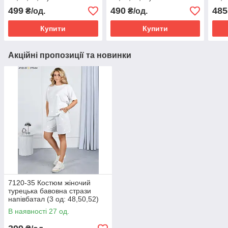
499
490
485
₴/од.
₴/од.
Купити
Купити
Акційні пропозиції та новинки
7120-35 Костюм жіночий
турецька бавовна стрази
напівбатал (3 од: 48,50,52)
В наявності 27 од.