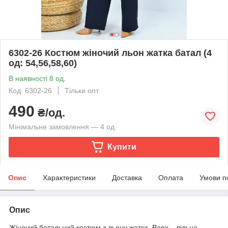
6302-26 Костюм жіночий льон жатка батал (4
од: 54,56,58,60)
В наявності 8 од.
Код: 6302-26
Тільки опт
490
₴/од.
Мінімальне замовлення — 4 од.
Купити
Опис
Характеристики
Доставка
Оплата
Умови п
Опис
Жіночий батальний костюм з льону жатка. Верх – вільна