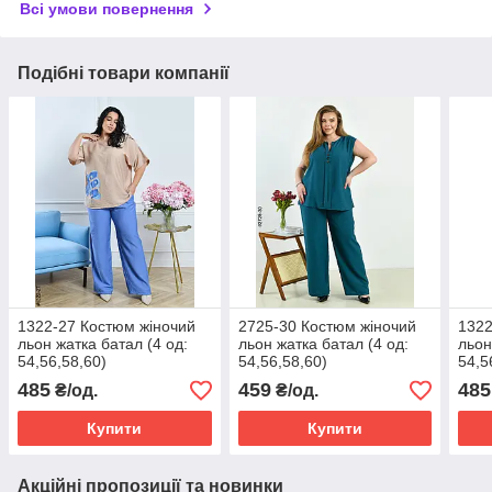
Всі умови повернення
Подібні товари компанії
1322-27 Костюм жіночий
2725-30 Костюм жіночий
1322
льон жатка батал (4 од:
льон жатка батал (4 од:
льон
54,56,58,60)
54,56,58,60)
54,5
485
459
485
₴/од.
₴/од.
Купити
Купити
Акційні пропозиції та новинки