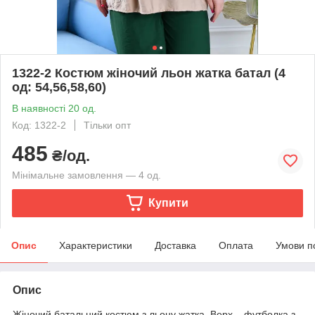
1322-2 Костюм жіночий льон жатка батал (4
од: 54,56,58,60)
В наявності 20 од.
Код: 1322-2
Тільки опт
485
₴/од.
Мінімальне замовлення — 4 од.
Купити
Опис
Характеристики
Доставка
Оплата
Умови п
Опис
Жіночий батальний костюм з льону жатка. Верх – футболка з