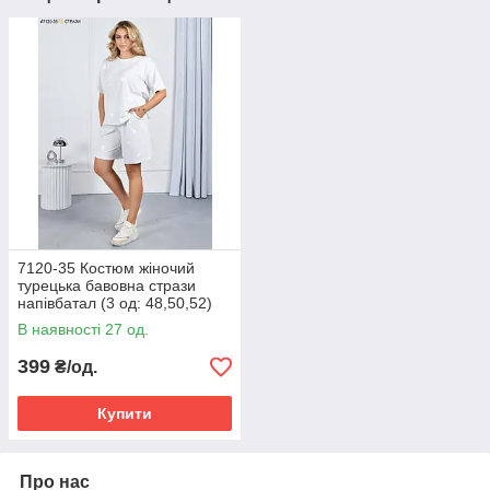
7120-35 Костюм жіночий
турецька бавовна стрази
напівбатал (3 од: 48,50,52)
В наявності 27 од.
399
₴/од.
Купити
Про нас