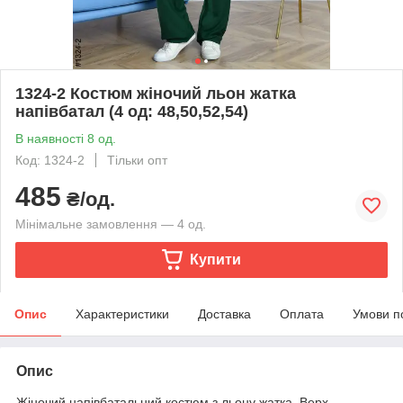
1324-2 Костюм жіночий льон жатка
напівбатал (4 од: 48,50,52,54)
В наявності 8 од.
Код: 1324-2
Тільки опт
485
₴/од.
Мінімальне замовлення — 4 од.
Купити
Опис
Характеристики
Доставка
Оплата
Умови п
Опис
Жіночий напівбатальний костюм з льону жатка. Верх –