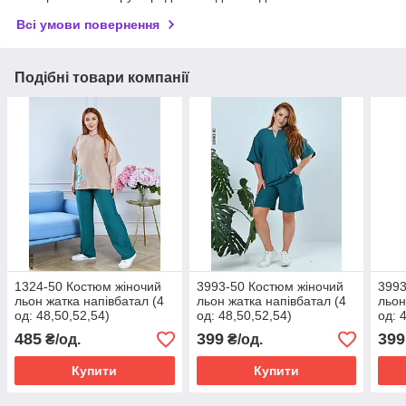
Всі умови повернення
Подібні товари компанії
1324-50 Костюм жіночий
3993-50 Костюм жіночий
3993
льон жатка напівбатал (4
льон жатка напівбатал (4
льон
од: 48,50,52,54)
од: 48,50,52,54)
од: 
485
399
399
₴/од.
₴/од.
Купити
Купити