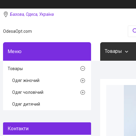
Базова, Одеса, Україна
OdesaOpt.com
Товары
Товары
Одяг жіночий
Одяг чоловічий
Одяг дитячий