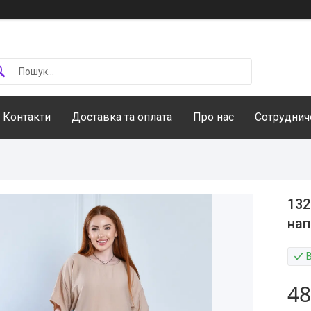
Контакти
Доставка та оплата
Про нас
Сотруднич
132
нап
В
48