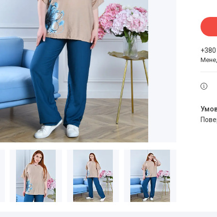
+380
Мене
пов