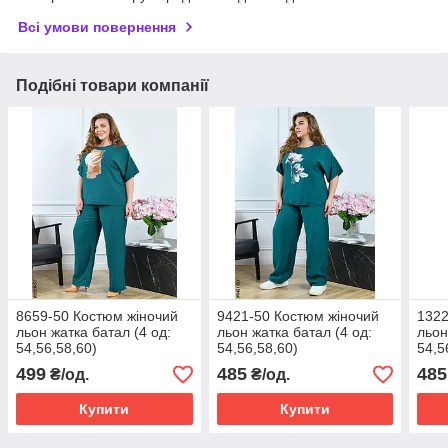
Всі умови повернення
Подібні товари компанії
8659-50 Костюм жіночий
9421-50 Костюм жіночий
1322
льон жатка батал (4 од:
льон жатка батал (4 од:
льон
54,56,58,60)
54,56,58,60)
54,5
499
485
485
₴/од.
₴/од.
Купити
Купити