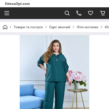
OdesaOpt.com
Товари та послуги
Одяг жіночий
Літні костюми
45