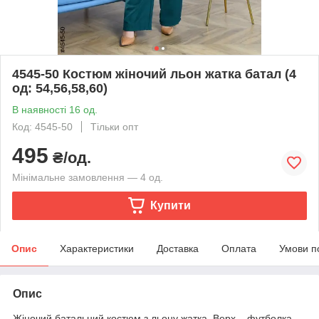
4545-50 Костюм жіночий льон жатка батал (4
од: 54,56,58,60)
В наявності 16 од.
Код: 4545-50
Тільки опт
495
₴/од.
Мінімальне замовлення — 4 од.
Купити
Опис
Характеристики
Доставка
Оплата
Умови п
Опис
Жіночий батальний костюм з льону жатка. Верх – футболка,