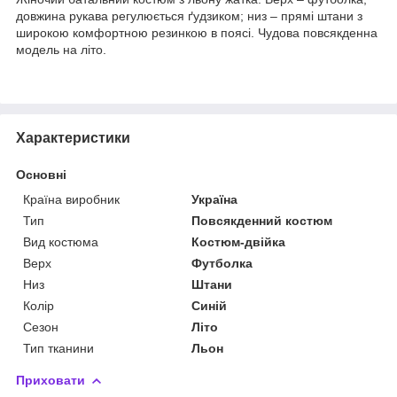
довжина рукава регулюється ґудзиком; низ – прямі штани з
широкою комфортною резинкою в поясі. Чудова повсякденна
модель на літо.
Характеристики
Основні
Країна виробник
Україна
Тип
Повсякденний костюм
Вид костюма
Костюм-двійка
Верх
Футболка
Низ
Штани
Колір
Синій
Сезон
Літо
Тип тканини
Льон
Приховати