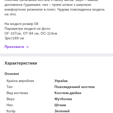
доповнена ґудзиками; низ – прямі штани з широкою
комфортною резинкою в поясі. Чудова повсякденна модель
на літо.
На моделі розмір 58
Параметри моделі на фото:
ОГ-107см, ОТ-84 см, ОС-114см
Зріст169 см
Приховати
Характеристики
Основні
Країна виробник
Україна
Тип
Повсякденний костюм
Вид костюма
Костюм-двійка
Верх
Футболка
Низ
Штани
Колір
Зелений