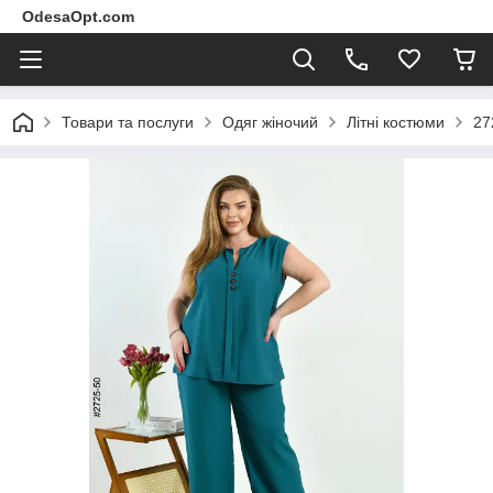
OdesaOpt.com
Товари та послуги
Одяг жіночий
Літні костюми
27