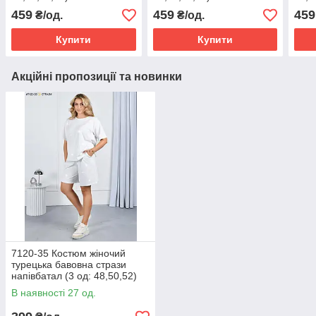
459
459
459
₴/од.
₴/од.
Купити
Купити
Акційні пропозиції та новинки
7120-35 Костюм жіночий
турецька бавовна стрази
напівбатал (3 од: 48,50,52)
В наявності 27 од.