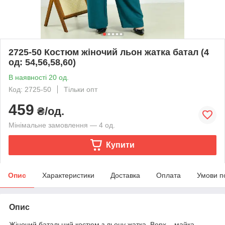
2725-50 Костюм жіночий льон жатка батал (4
од: 54,56,58,60)
В наявності 20 од.
Код: 2725-50
Тільки опт
459
₴/од.
Мінімальне замовлення — 4 од.
Купити
Опис
Характеристики
Доставка
Оплата
Умови п
Опис
Жіночий батальний костюм з льону жатка. Верх – майка,