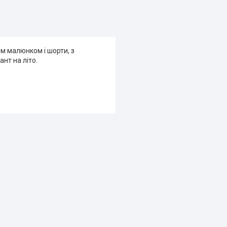
м малюнком і шорти, з
ант на літо.