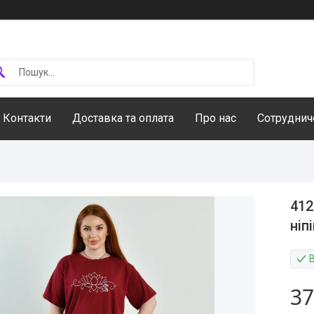
Контакти
Доставка та оплата
Про нас
Сотруднич
412
ніп
В
37