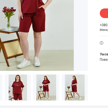
+380
Мене
пов