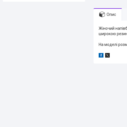
Опис
Жіночий напів
широкою резинк
На моделі розм