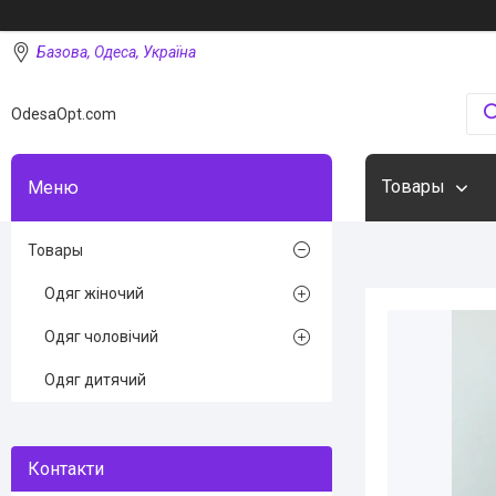
Базова, Одеса, Україна
OdesaOpt.com
Товары
Товары
Одяг жіночий
Одяг чоловічий
Одяг дитячий