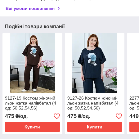
Всі умови повернення
Подібні товари компанії
9127-19 Костюм жіночий
9127-26 Костюм жіночий
2277
льон жатка напівбатал (4
льон жатка напівбатал (4
льон
од: 50,52,54,56)
од: 50,52,54,56)
од: 
475
475
449
₴/од.
₴/од.
Купити
Купити