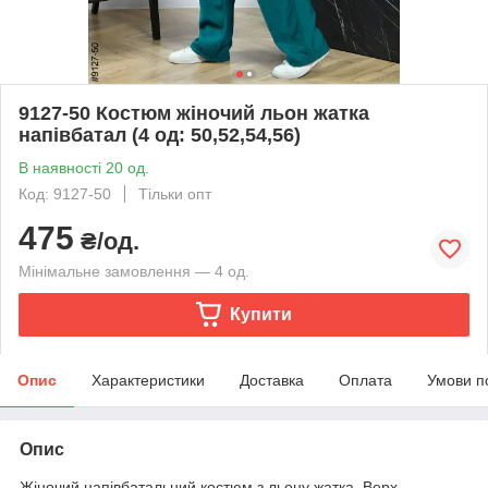
9127-50 Костюм жіночий льон жатка
напівбатал (4 од: 50,52,54,56)
В наявності 20 од.
Код: 9127-50
Тільки опт
475
₴/од.
Мінімальне замовлення — 4 од.
Купити
Опис
Характеристики
Доставка
Оплата
Умови п
Опис
Жіночий напівбатальний костюм з льону жатка. Верх –