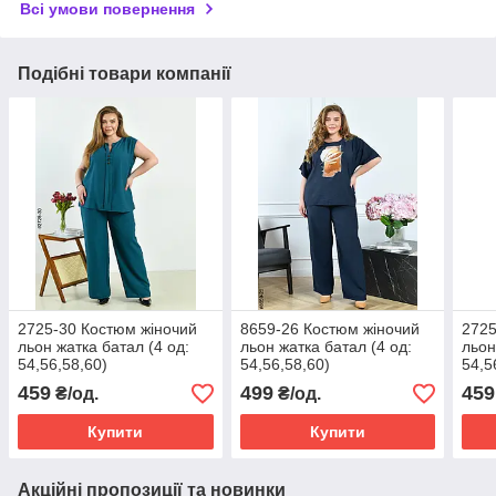
Всі умови повернення
Подібні товари компанії
2725-30 Костюм жіночий
8659-26 Костюм жіночий
2725
льон жатка батал (4 од:
льон жатка батал (4 од:
льон
54,56,58,60)
54,56,58,60)
54,5
459
499
459
₴/од.
₴/од.
Купити
Купити
Акційні пропозиції та новинки