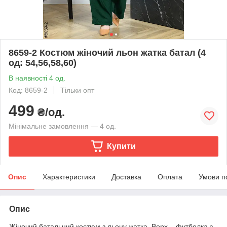
8659-2 Костюм жіночий льон жатка батал (4
од: 54,56,58,60)
В наявності 4 од.
Код: 8659-2
Тільки опт
499
₴/од.
Мінімальне замовлення — 4 од.
Купити
Опис
Характеристики
Доставка
Оплата
Умови п
Опис
Жіночий батальний костюм з льону жатка. Верх – футболка з