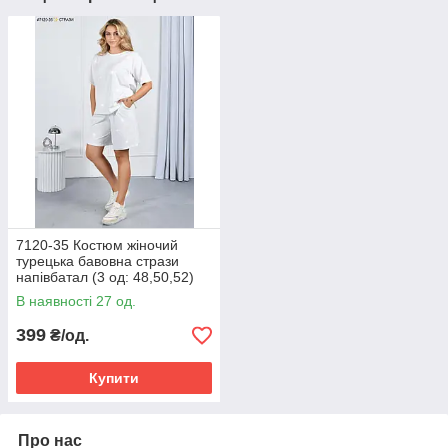
7120-35 Костюм жіночий
турецька бавовна стрази
напівбатал (3 од: 48,50,52)
В наявності 27 од.
399
₴/од.
Купити
Про нас