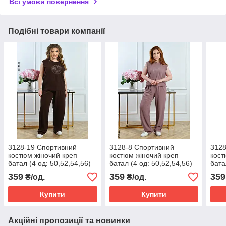
Всі умови повернення
Подібні товари компанії
3128-19 Спортивний
3128-8 Спортивний
3128
костюм жіночий креп
костюм жіночий креп
кост
батал (4 од: 50,52,54,56)
батал (4 од: 50,52,54,56)
бата
359
359
359
₴/од.
₴/од.
Купити
Купити
Акційні пропозиції та новинки