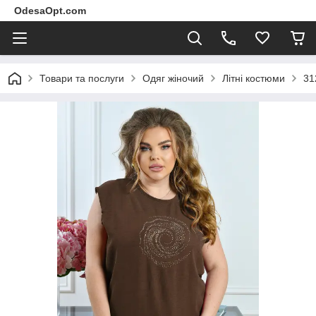
OdesaOpt.com
Товари та послуги
Одяг жіночий
Літні костюми
31