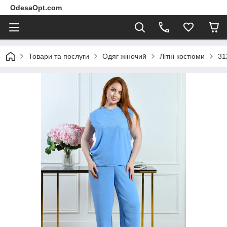
OdesaOpt.com
Товари та послуги
Одяг жіночий
Літні костюми
31