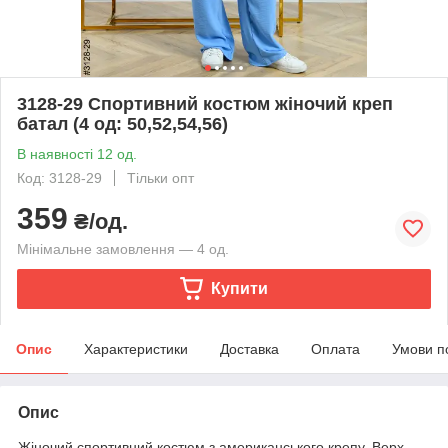
3128-29 Спортивний костюм жіночий креп
батал (4 од: 50,52,54,56)
В наявності 12 од.
Код: 3128-29
Тільки опт
359
₴/од.
Мінімальне замовлення — 4 од.
Купити
Опис
Характеристики
Доставка
Оплата
Умови п
Опис
Жіночий спортивний костюм з американського крепу. Верх –