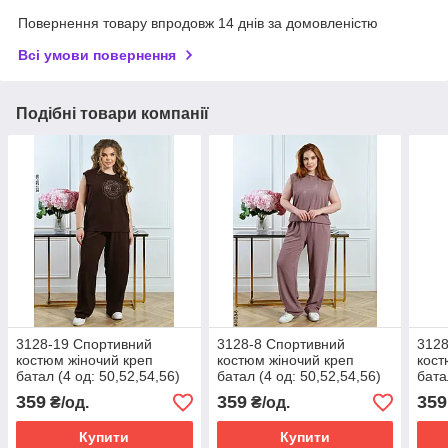
Повернення товару впродовж 14 днів за домовленістю
Всі умови повернення
Подібні товари компанії
3128-19 Спортивний
3128-8 Спортивний
3128
костюм жіночий креп
костюм жіночий креп
кост
батал (4 од: 50,52,54,56)
батал (4 од: 50,52,54,56)
бата
359
359
359
₴/од.
₴/од.
Купити
Купити