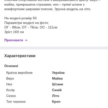
майка, прикрашена стразами; низ – прямі штани з
комфортним широким поясом. Зручна модель на літо.
На моделі розмір 50
Параметри моделі на фото:
ОГ - 98см, ОТ - 78см, ОС - 111см
Зріст 169 см
Приховати
Характеристики
Основні
Країна виробник
Україна
Верх
Майка
Низ
Штани
Колір
Синій
Сезон
Літо
Тип тканини
Креп