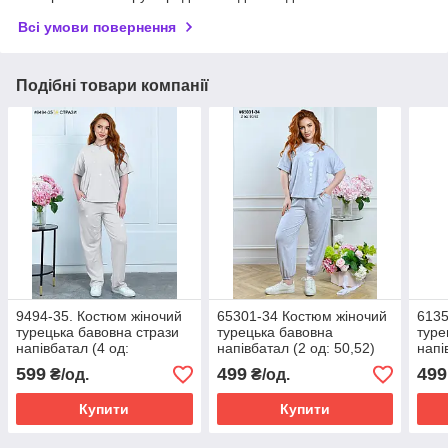
Всі умови повернення
Подібні товари компанії
9494-35. Костюм жіночий
65301-34 Костюм жіночий
6135
турецька бавовна стрази
турецька бавовна
туре
напівбатал (4 од:
напівбатал (2 од: 50,52)
напі
48,50,52,54)
50,5
599
499
499
₴/од.
₴/од.
Купити
Купити