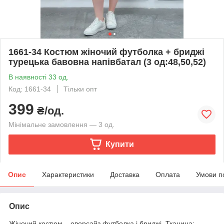
1661-34 Костюм жіночий футболка + бриджі
турецька бавовна напівбатал (3 од:48,50,52)
В наявності 33 од.
Код: 1661-34
Тільки опт
399
₴/од.
Мінімальне замовлення — 3 од.
Купити
Опис
Характеристики
Доставка
Оплата
Умови п
Опис
Жіночий костюм – оверсайз футболка і бриджі. Тканина: