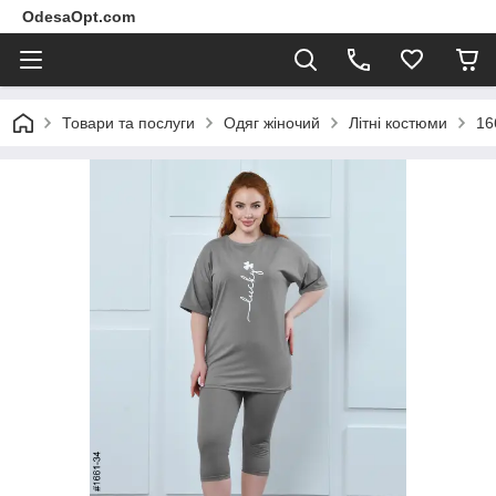
OdesaOpt.com
Товари та послуги
Одяг жіночий
Літні костюми
16