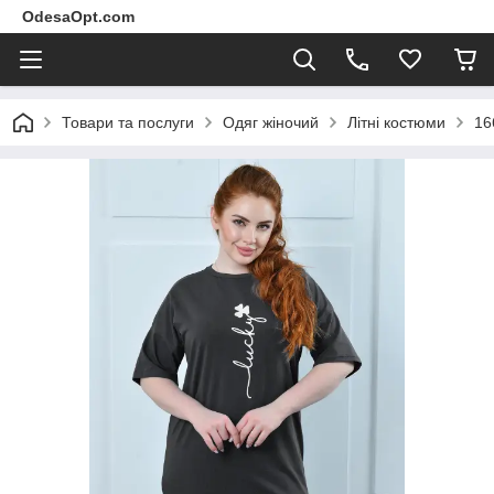
OdesaOpt.com
Товари та послуги
Одяг жіночий
Літні костюми
16