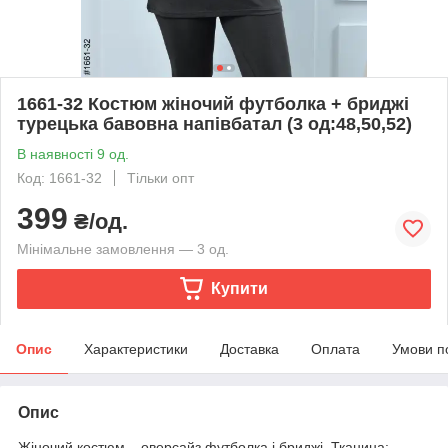
1661-32 Костюм жіночий футболка + бриджі
турецька бавовна напівбатал (3 од:48,50,52)
В наявності 9 од.
Код: 1661-32
Тільки опт
399
₴/од.
Мінімальне замовлення — 3 од.
Купити
Опис
Характеристики
Доставка
Оплата
Умови п
Опис
Жіночий костюм – оверсайз футболка і бриджі. Тканина: