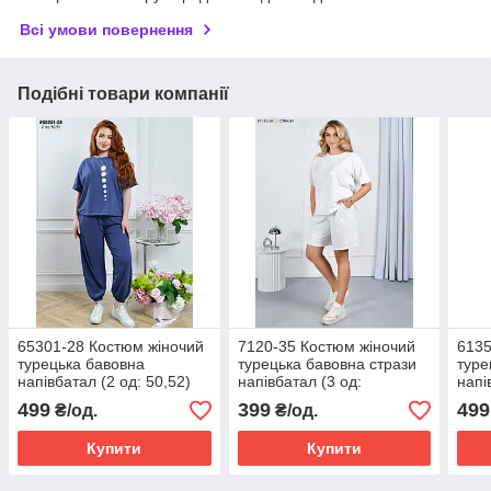
Всі умови повернення
Подібні товари компанії
65301-28 Костюм жіночий
7120-35 Костюм жіночий
6135
турецька бавовна
турецька бавовна стрази
туре
напівбатал (2 од: 50,52)
напівбатал (3 од:
напі
48,50,52)
50,5
499
399
499
₴/од.
₴/од.
Купити
Купити