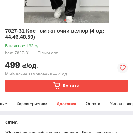
7827-31 Костюм жіночий велюр (4 од:
44,46,48,50)
В наявності 32 од.
Код: 7827-31
Тільки опт
499
₴/од.
Мінімальне замовлення — 4 од.
Купити
пис
Характеристики
Доставка
Оплата
Умови пове
Опис
Жіночий велюровий костюм для дому. Верх – сорочка на