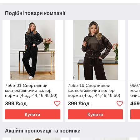
Подібні товари компанії
7565-31 Спортивний
7565-19 Спортивний
0507
костюм жіночий велюр
костюм жіночий велюр
кост
норма (4 од: 44,46,48,50)
норма (4 од: 44,46,48,50)
блис
од: 
399
399
469
₴/од.
₴/од.
Купити
Купити
Акційні пропозиції та новинки