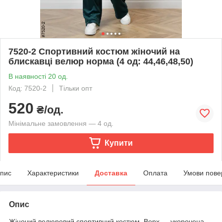
7520-2 Спортивний костюм жіночий на
блискавці велюр норма (4 од: 44,46,48,50)
В наявності 20 од.
Код: 7520-2
Тільки опт
520
₴/од.
Мінімальне замовлення — 4 од.
Купити
пис
Характеристики
Доставка
Оплата
Умови пове
Опис
Жіночий велюровий спортивний костюм. Верх — укорочена