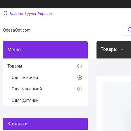
Базова, Одеса, Україна
OdesaOpt.com
Товары
Товары
Одяг жіночий
Одяг чоловічий
Одяг дитячий