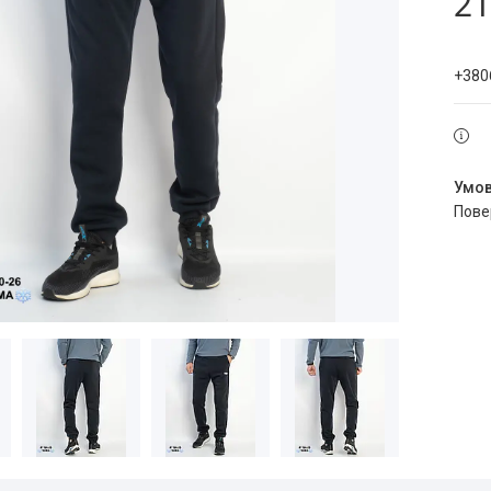
21
+380
пов