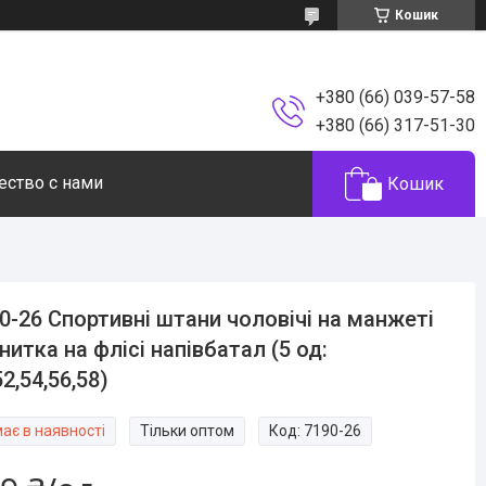
Кошик
+380 (66) 039-57-58
+380 (66) 317-51-30
ество с нами
Кошик
0-26 Спортивні штани чоловічі на манжеті
нитка на флісі напівбатал (5 од:
52,54,56,58)
ає в наявності
Тільки оптом
Код:
7190-26