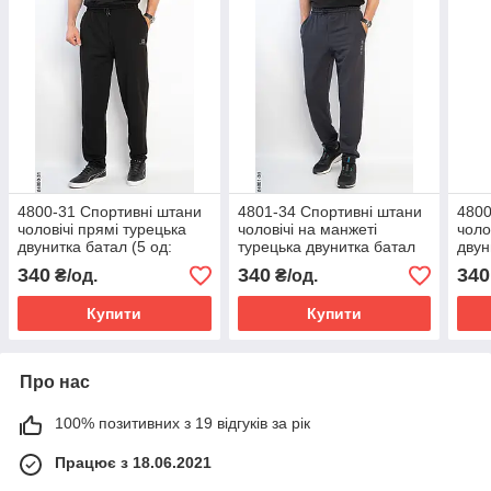
4800-31 Спортивні штани
4801-34 Спортивні штани
4800
чоловічі прямі турецька
чоловічі на манжеті
чоло
двунитка батал (5 од:
турецька двунитка батал
двун
50,52,54,56,58)
(5 од: 50,52,54,56,58)
50,5
340
340
340
₴/од.
₴/од.
Купити
Купити
Про нас
100% позитивних з 19 відгуків за рік
Працює з 18.06.2021