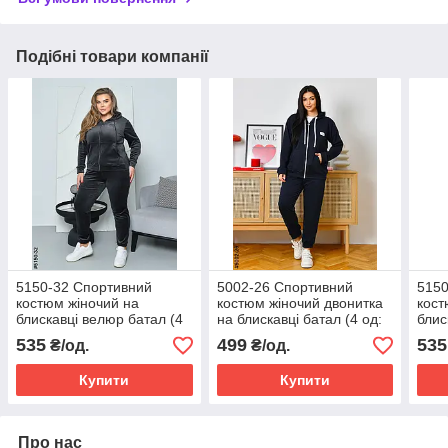
Подібні товари компанії
5150-32 Спортивний
5002-26 Спортивний
5150
костюм жіночий на
костюм жіночий двонитка
кост
блискавці велюр батал (4
на блискавці батал (4 од:
блис
од: 52,54,56,58)
50,52,54,56)
од: 
535
499
535
₴/од.
₴/од.
Купити
Купити
Про нас