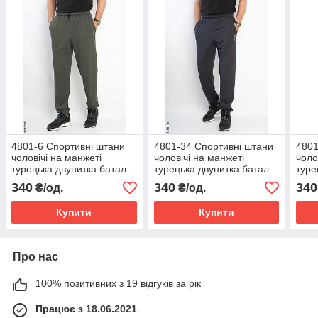
4801-6 Спортивні штани
4801-34 Спортивні штани
4801
чоловічі на манжеті
чоловічі на манжеті
чоло
турецька двунитка батал
турецька двунитка батал
туре
(5 од: 50,52,54,56,58)
(5 од: 50,52,54,56,58)
(5 о
340
340
340
₴/од.
₴/од.
Купити
Купити
Про нас
100% позитивних з 19 відгуків за рік
Працює з 18.06.2021