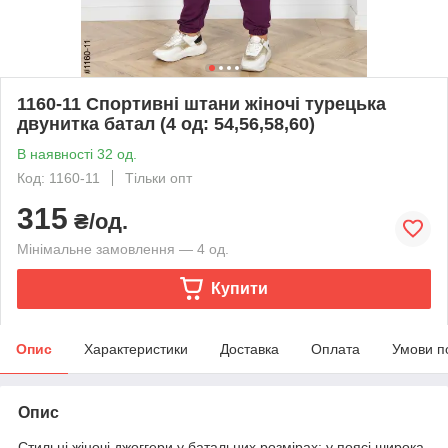
1160-11 Спортивні штани жіночі турецька
двунитка батал (4 од: 54,56,58,60)
В наявності 32 од.
Код: 1160-11
Тільки опт
315
₴/од.
Мінімальне замовлення — 4 од.
Купити
Опис
Характеристики
Доставка
Оплата
Умови п
Опис
Стильні жіночі джоггери у батальних розмірах; у поясі широка