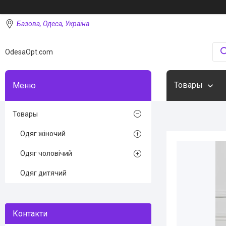
Базова, Одеса, Україна
OdesaOpt.com
Товары
Товары
Одяг жіночий
Одяг чоловічий
Одяг дитячий