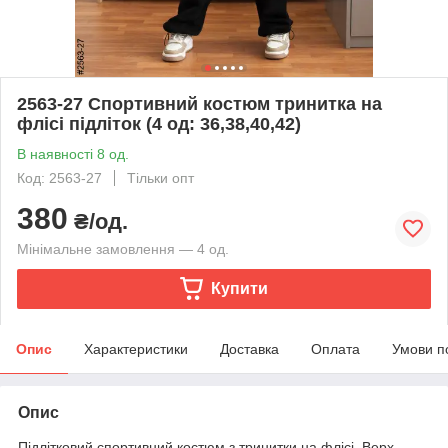
2563-27 Спортивний костюм тринитка на
флісі підліток (4 од: 36,38,40,42)
В наявності 8 од.
Код: 2563-27
Тільки опт
380
₴/од.
Мінімальне замовлення — 4 од.
Купити
Опис
Характеристики
Доставка
Оплата
Умови п
Опис
Підлітковий спортивний костюм з тринитки на флісі. Верх —