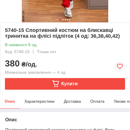
5740-15 Спортивний костюм на блискавці
тринитка на флісі підліток (4 од: 36,38,40,42)
В наявності 8 од.
Код: 5740-15
Тільки опт
380
₴/од.
Мінімальне замовлення — 4 од.
Купити
Опис
Характеристики
Доставка
Оплата
Умови п
Опис
Підлітковий спортивний костюм з тринитки на флісі. Верх —