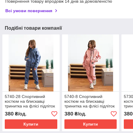
Повернення товару впродовж 14 днів за домовленістю
Всі умови повернення
Подібні товари компанії
5740-28 Спортивний
5740-8 Спортивний
5730
костюм на блискавці
костюм на блискавці
кост
тринитка на флісі підліток
тринитка на флісі підліток
трин
(4 од: 36,38,40,42)
(4 од: 36,38,40,42)
(4 о
380
380
380
₴/од.
₴/од.
Купити
Купити