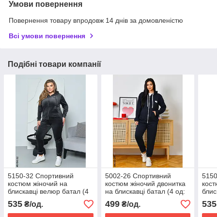
Умови повернення
Повернення товару впродовж 14 днів за домовленістю
Всі умови повернення
Подібні товари компанії
5150-32 Спортивний
5002-26 Спортивний
5150
костюм жіночий на
костюм жіночий двонитка
кост
блискавці велюр батал (4
на блискавці батал (4 од:
блис
од: 52,54,56,58)
50,52,54,56)
од: 
535
499
535
₴/од.
₴/од.