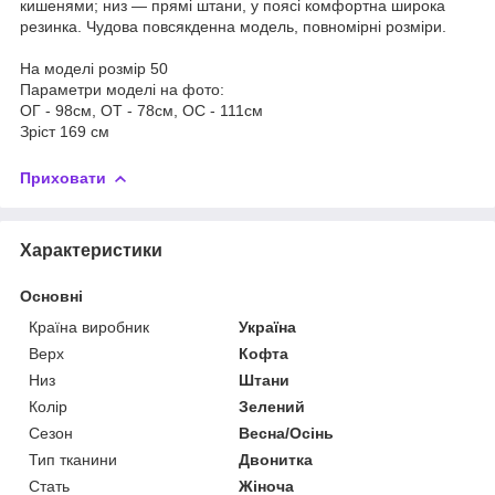
кишенями; низ — прямі штани, у поясі комфортна широка
резинка. Чудова повсякденна модель, повномірні розміри.
На моделі розмір 50
Параметри моделі на фото:
ОГ - 98см, ОТ - 78см, ОС - 111см
Зріст 169 см
Приховати
Характеристики
Основні
Країна виробник
Україна
Верх
Кофта
Низ
Штани
Колір
Зелений
Сезон
Весна/Осінь
Тип тканини
Двонитка
Стать
Жіноча