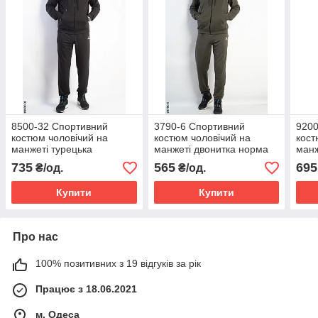
8500-32 Спортивний
3790-6 Спортивний
9200
костюм чоловічий на
костюм чоловічий на
кост
манжеті турецька
манжеті двонитка норма
манж
двонитка норма (5 од:
(5 од: 48,50,52,54,56)
двон
735
565
695
₴/од.
₴/од.
48,50,52,54,56)
48,5
Купити
Купити
Про нас
100% позитивних з 19 відгуків за рік
Працює з 18.06.2021
м. Одеса