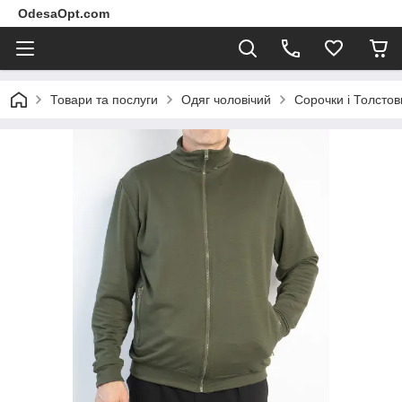
OdesaOpt.com
Товари та послуги
Одяг чоловічий
Сорочки і Толстов