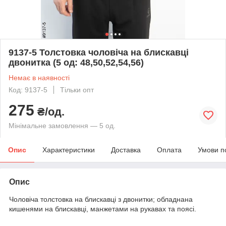
9137-5 Толстовка чоловіча на блискавці
двонитка (5 од: 48,50,52,54,56)
Немає в наявності
Код: 9137-5
Тільки опт
275
₴/од.
Мінімальне замовлення — 5 од.
Опис
Характеристики
Доставка
Оплата
Умови п
Опис
Чоловіча толстовка на блискавці з двонитки; обладнана
кишенями на блискавці, манжетами на рукавах та поясі.