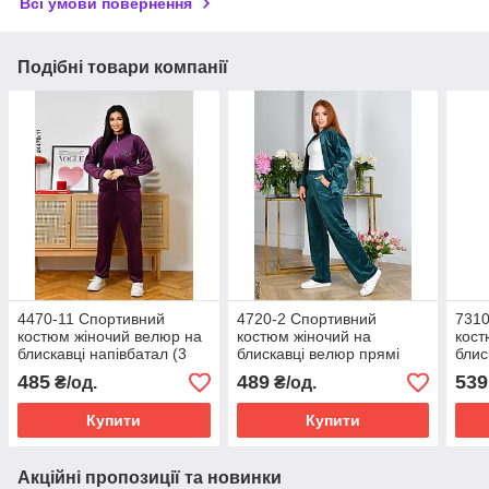
Всі умови повернення
Подібні товари компанії
4470-11 Спортивний
4720-2 Спортивний
7310
костюм жіночий велюр на
костюм жіночий на
кост
блискавці напівбатал (3
блискавці велюр прямі
блис
од: 48,50,52)
штани напівбатал (3 од:
штан
485
489
539
₴/од.
₴/од.
48,50,52)
50,5
Купити
Купити
Акційні пропозиції та новинки