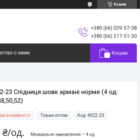
Кошик
+380 (66) 039-57-58
+380 (66) 317-51-30
ество с нами
Кошик
2-23 Спідниця шовк армані норме (4 од:
48,50,52)
ає в наявності
Тільки оптом
Код:
4022-23
 ₴/од.
Мінімальне замовлення — 4 од.