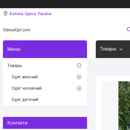
Базова, Одеса, Україна
OdesaOpt.com
Товары
Товары
Одяг жіночий
Одяг чоловічий
Одяг дитячий