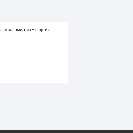
 стразами; низ – шорти з