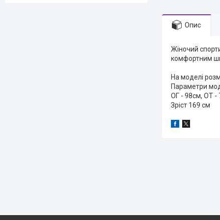
Опис
Жіночий спорти
комфортним ши
На моделі розм
Параметри мод
ОГ - 98см, ОТ -
Зріст 169 см