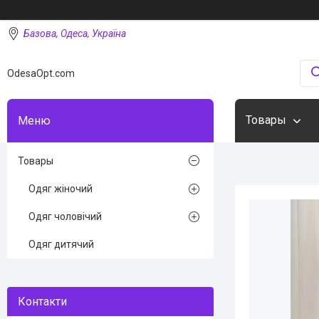
Базова, Одеса, Україна
OdesaOpt.com
Товары
Товары
Одяг жіночий
Одяг чоловічий
Одяг дитячий