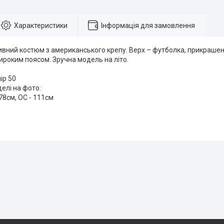
Характеристики
Інформація для замовлення
вний костюм з американського крепу. Верх – футболка, прикрашена
роким поясом. Зручна модель на літо.
ір 50
елі на фото:
 78см, ОС - 111см