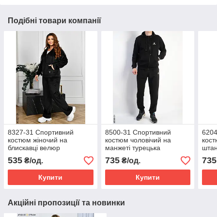
Подібні товари компанії
8327-31 Спортивний
8500-31 Спортивний
6204
костюм жіночий на
костюм чоловічий на
кост
блискавці велюр
манжеті турецька
штан
напівбатал (4 од:
двонитка норма (5 од:
двон
535
735
735
₴/од.
₴/од.
48,50,52,54)
48,50,52,54,56)
48,5
Купити
Купити
Акційні пропозиції та новинки