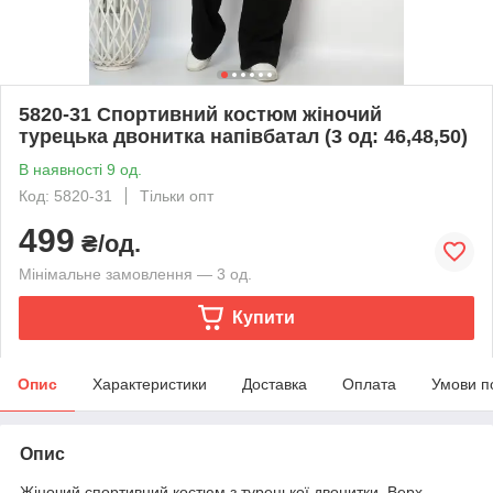
5820-31 Спортивний костюм жіночий
турецька двонитка напівбатал (3 од: 46,48,50)
В наявності 9 од.
Код: 5820-31
Тільки опт
499
₴/од.
Мінімальне замовлення — 3 од.
Купити
Опис
Характеристики
Доставка
Оплата
Умови п
Опис
Жіночий спортивний костюм з турецької двонитки. Верх –