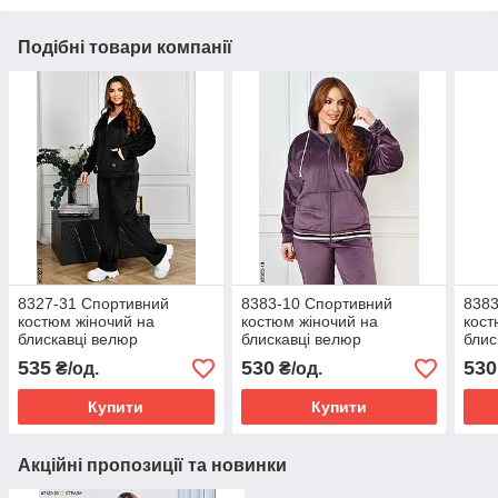
Подібні товари компанії
8327-31 Спортивний
8383-10 Спортивний
8383
костюм жіночий на
костюм жіночий на
кост
блискавці велюр
блискавці велюр
блис
напівбатал (4 од:
напівбатал (4 од:
напі
535
530
530
₴/од.
₴/од.
48,50,52,54)
48,50,52,54)
48,5
Купити
Купити
Акційні пропозиції та новинки