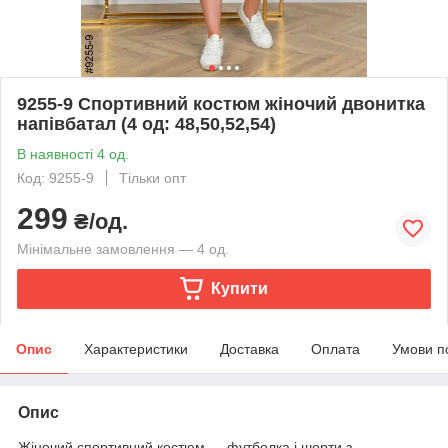
9255-9 Спортивний костюм жіночий двонитка
напівбатал (4 од: 48,50,52,54)
В наявності 4 од.
Код: 9255-9
Тільки опт
299
₴/од.
Мінімальне замовлення — 4 од.
Купити
Опис
Характеристики
Доставка
Оплата
Умови п
Опис
Жіночий спортивний костюм — футболка і шорти з