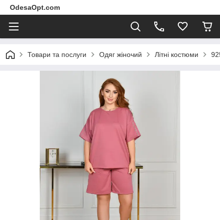
OdesaOpt.com
Товари та послуги
Одяг жіночий
Літні костюми
92