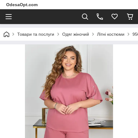
OdesaOpt.com
Товари та послуги
Одяг жіночий
Літні костюми
95