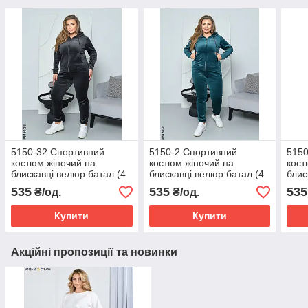
5150-32 Спортивний
5150-2 Спортивний
5150
костюм жіночий на
костюм жіночий на
кост
блискавці велюр батал (4
блискавці велюр батал (4
блис
од: 52,54,56,58)
од: 52,54,56,58)
од: 
535
535
535
₴/од.
₴/од.
Купити
Купити
Акційні пропозиції та новинки