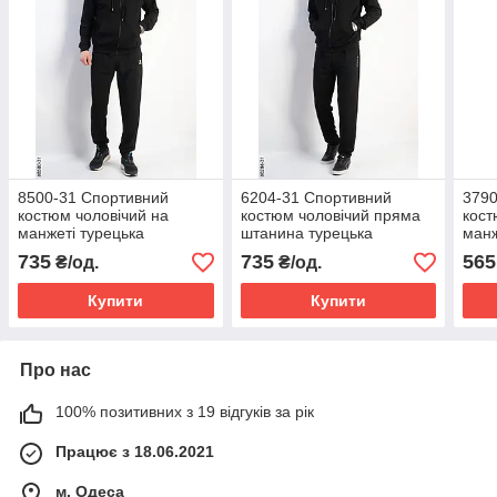
8500-31 Спортивний
6204-31 Спортивний
3790
костюм чоловічий на
костюм чоловічий пряма
кост
манжеті турецька
штанина турецька
манж
двонитка норма (5 од:
двонитка норма (5 од:
(5 о
735
735
565
₴/од.
₴/од.
48,50,52,54,56)
48,50,52,54,56)
Купити
Купити
Про нас
100% позитивних з 19 відгуків за рік
Працює з 18.06.2021
м. Одеса