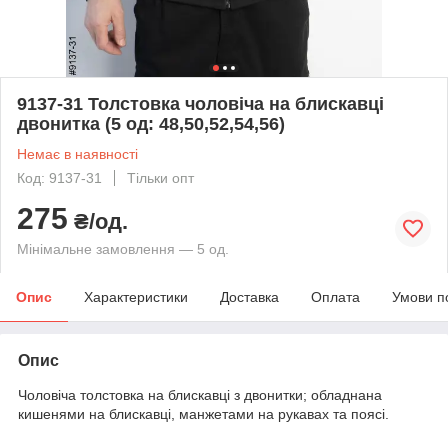
9137-31 Толстовка чоловіча на блискавці
двонитка (5 од: 48,50,52,54,56)
Немає в наявності
Код: 9137-31
Тільки опт
275
₴/од.
Мінімальне замовлення — 5 од.
Опис
Характеристики
Доставка
Оплата
Умови п
Опис
Чоловіча толстовка на блискавці з двонитки; обладнана
кишенями на блискавці, манжетами на рукавах та поясі.