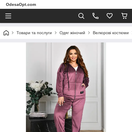
OdesaOpt.com
Товари та послуги
Одяг жіночий
Велюрові костюми