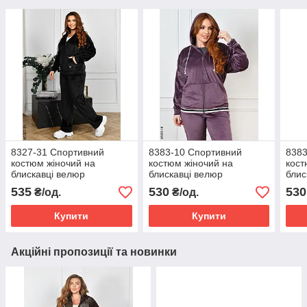
8327-31 Спортивний
8383-10 Спортивний
8383
костюм жіночий на
костюм жіночий на
кост
блискавці велюр
блискавці велюр
блис
напівбатал (4 од:
напівбатал (4 од:
напі
535
530
530
₴/од.
₴/од.
48,50,52,54)
48,50,52,54)
48,5
Купити
Купити
Акційні пропозиції та новинки