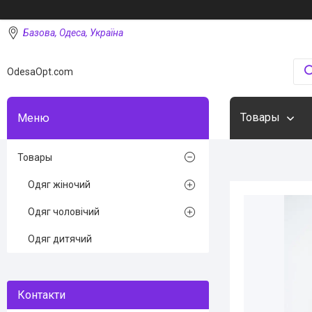
Базова, Одеса, Україна
OdesaOpt.com
Товары
Товары
Одяг жіночий
Одяг чоловічий
Одяг дитячий