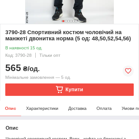
3790-28 Спортивний костюм чоловічий на
манжеті двонитка норма (5 од: 48,50,52,54,56)
В наявності 15 од.
Код: 3790-28
Тільки опт
565
₴/од.
Мінімальне замовлення — 5 од.
Купити
Опис
Характеристики
Доставка
Оплата
Умови п
Опис
Чоловічий спортивний костюм. Верх - кофта на блискавці з