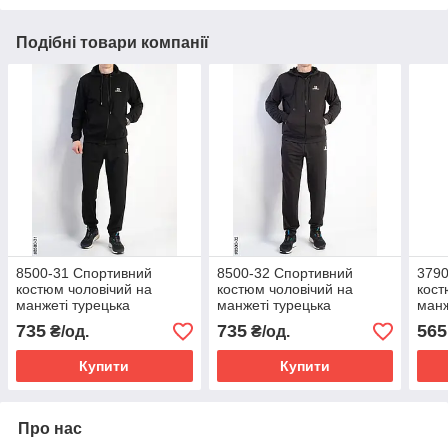
Подібні товари компанії
8500-31 Спортивний
8500-32 Спортивний
3790
костюм чоловічий на
костюм чоловічий на
кост
манжеті турецька
манжеті турецька
манж
двонитка норма (5 од:
двонитка норма (5 од:
(5 о
735
735
565
₴/од.
₴/од.
48,50,52,54,56)
48,50,52,54,56)
Купити
Купити
Про нас