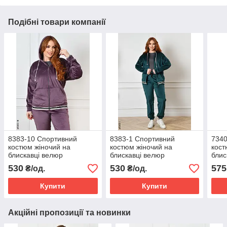
Подібні товари компанії
8383-10 Спортивний
8383-1 Спортивний
7340
костюм жіночий на
костюм жіночий на
кост
блискавці велюр
блискавці велюр
блис
напівбатал (4 од:
напівбатал (4 од:
напі
530
530
575
₴/од.
₴/од.
48,50,52,54)
48,50,52,54)
48,5
Купити
Купити
Акційні пропозиції та новинки