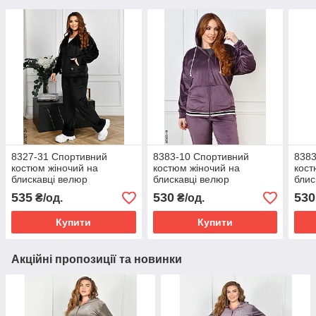
8327-31 Спортивний
8383-10 Спортивний
8383
костюм жіночий на
костюм жіночий на
кост
блискавці велюр
блискавці велюр
блис
напівбатал (4 од:
напівбатал (4 од:
напі
535
530
530
₴/од.
₴/од.
48,50,52,54)
48,50,52,54)
48,5
Купити
Купити
Акційні пропозиції та новинки