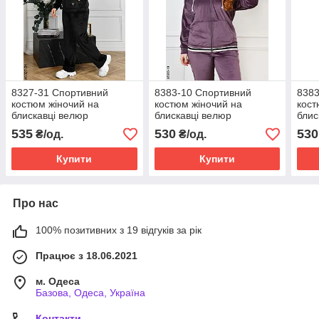
8327-31 Спортивний
8383-10 Спортивний
8383
костюм жіночий на
костюм жіночий на
кост
блискавці велюр
блискавці велюр
блис
напівбатал (4 од:
напівбатал (4 од:
напі
535
530
530
₴/од.
₴/од.
48,50,52,54)
48,50,52,54)
48,5
Купити
Купити
Про нас
100% позитивних з 19 відгуків за рік
Працює з 18.06.2021
м. Одеса
Базова, Одеса, Україна
Контакти