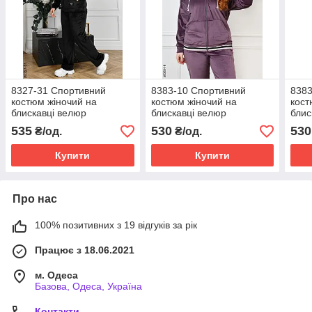
8327-31 Спортивний
8383-10 Спортивний
8383
костюм жіночий на
костюм жіночий на
кост
блискавці велюр
блискавці велюр
блис
напівбатал (4 од:
напівбатал (4 од:
напі
535
530
530
₴/од.
₴/од.
48,50,52,54)
48,50,52,54)
48,5
Купити
Купити
Про нас
100% позитивних з 19 відгуків за рік
Працює з 18.06.2021
м. Одеса
Базова, Одеса, Україна
Контакти