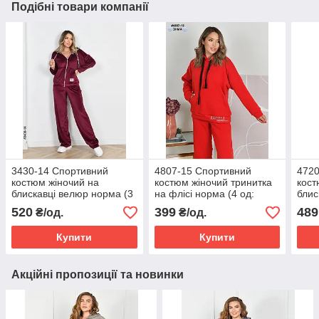
Подібні товари компанії
3430-14 Спортивний
4807-15 Спортивний
4720
костюм жіночий на
костюм жіночий тринитка
кост
блискавці велюр норма (3
на флісі норма (4 од:
блис
од: 44,46,48)
44,46,48,50)
штан
520
399
489
₴/од.
₴/од.
48,5
Купити
Купити
Акційні пропозиції та новинки