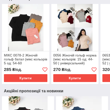
МІКС 0078-2 Жіночій
0056 Жіночій гольф норма
0653
гольф батал (мікс кольорів
(мікс кольорів: 15 од: 44-
(мік
5 од: 54-60
50 | універсальний)
52 |
універсальний)
285
270
320
₴/од.
₴/од.
Купити
Купити
Акційні пропозиції та новинки