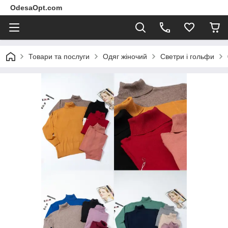
OdesaOpt.com
Товари та послуги
Одяг жіночий
Светри і гольфи