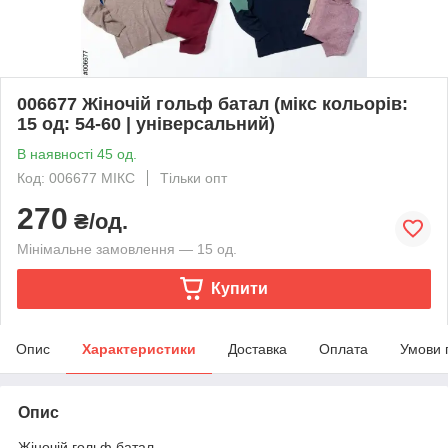
006677 Жіночій гольф батал (мікс кольорів:
15 од: 54-60 | універсальний)
В наявності 45 од.
Код: 006677 МІКС
Тільки опт
270
₴/од.
Мінімальне замовлення — 15 од.
Купити
Опис
Характеристики
Доставка
Оплата
Умови 
Опис
Жіночій гольф батал