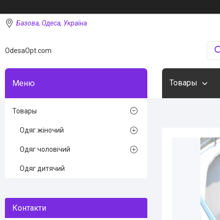
Базова, Одеса, Україна
OdesaOpt.com
Товары
Товары
Одяг жіночий
Одяг чоловічий
Одяг дитячий