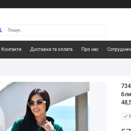
Контакти
Доставка та оплата
Про нас
Сотруднич
734
бли
48,
В