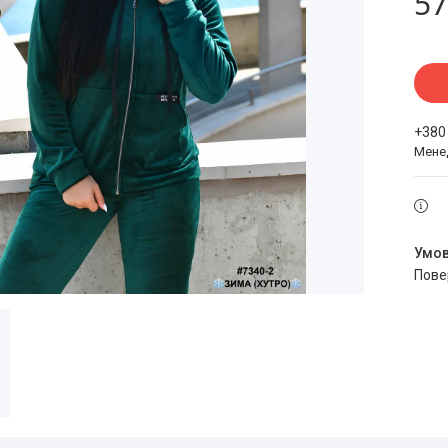
57
+380
Мене
пов