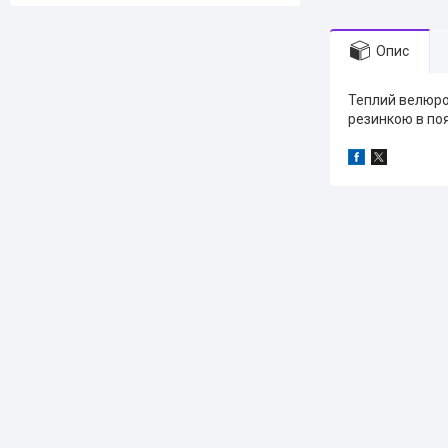
Опис
Теплий велюров
резинкою в поя