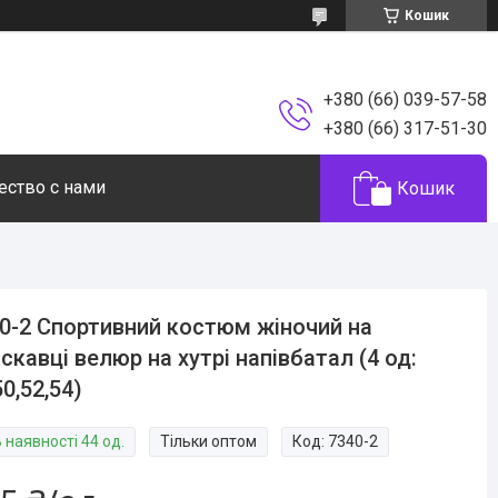
Кошик
+380 (66) 039-57-58
+380 (66) 317-51-30
ество с нами
Кошик
0-2 Спортивний костюм жіночий на
скавці велюр на хутрі напівбатал (4 од:
50,52,54)
 наявності 44 од.
Тільки оптом
Код:
7340-2