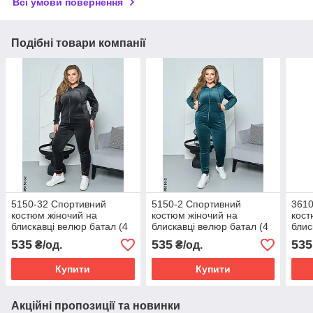
Всі умови повернення
Подібні товари компанії
5150-32 Спортивний
5150-2 Спортивний
3610
костюм жіночий на
костюм жіночий на
кост
блискавці велюр батал (4
блискавці велюр батал (4
блис
од: 52,54,56,58)
од: 52,54,56,58)
од: 
535
535
535
₴/од.
₴/од.
Купити
Купити
Акційні пропозиції та новинки