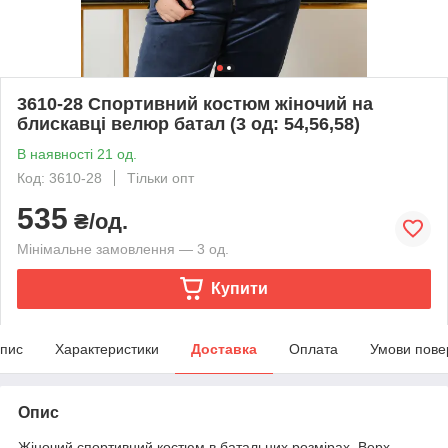
3610-28 Спортивний костюм жіночий на
блискавці велюр батал (3 од: 54,56,58)
В наявності 21 од.
Код: 3610-28
Тільки опт
535
₴/од.
Мінімальне замовлення — 3 од.
Купити
пис
Характеристики
Доставка
Оплата
Умови пове
Опис
Жіночий спортивний костюм в батальних розмірах. Верх —