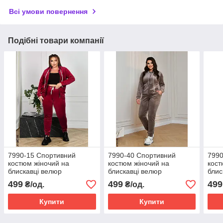
Всі умови повернення
Подібні товари компанії
7990-15 Спортивний
7990-40 Спортивний
7990
костюм жіночий на
костюм жіночий на
кост
блискавці велюр
блискавці велюр
блис
супербатал (4 од:
супербатал (4 од:
супе
499
499
499
₴/од.
₴/од.
54,56.58.60)
54,56.58.60)
54,5
Купити
Купити